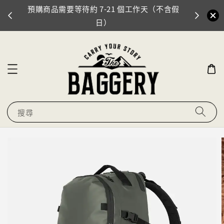
預購商品需要等待約 7-21 個工作天（不含假
門市地址
0
日）
搜尋