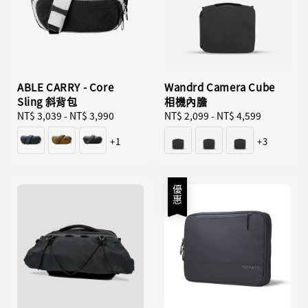
ABLE CARRY - Core
Wandrd Camera Cube
Sling 斜背包
相機內膽
Regular
NT$ 3,039
-
NT$ 3,990
Regular
NT$ 2,099
-
NT$ 4,599
price
price
+1
+3
優惠