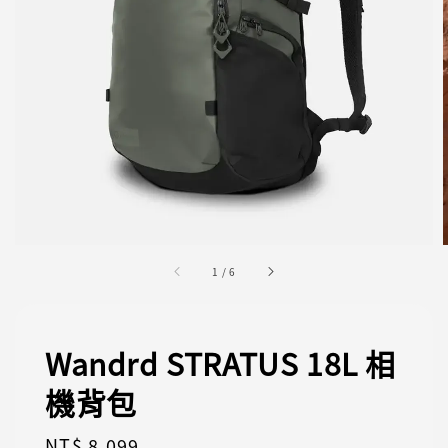
1
/
6
Wandrd STRATUS 18L 相
機背包
Regular
NT$ 8,099