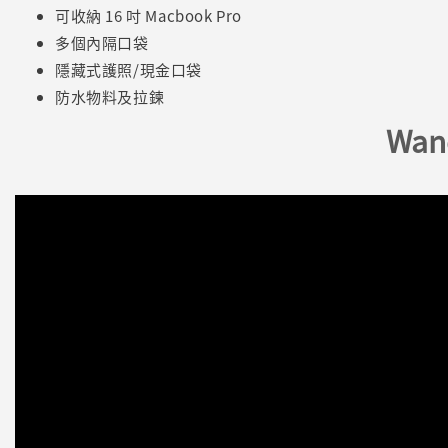
可收納 16 吋 Macbook Pro
多個內隔口袋
隱藏式護照/現金口袋
防水物料及拉鍊
Wan