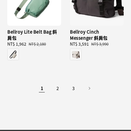
Bellroy Lite Belt Bag 斜
Bellroy Cinch
肩包
Messenger 斜肩包
Sale
NT$ 1,962
Regular
Sale
NT$ 3,591
Regular
NT$ 2,180
NT$ 3,990
price
price
price
price
1
2
3