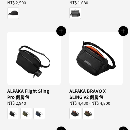
Regular
NT$ 2,500
Regular
NT$ 1,680
price
price
ALPAKA Flight Sling
ALPAKA BRAVO X
Pro 側肩包
SLING V2 側肩包
Regular
NT$ 2,940
Regular
NT$ 4,430
-
NT$ 4,800
price
price