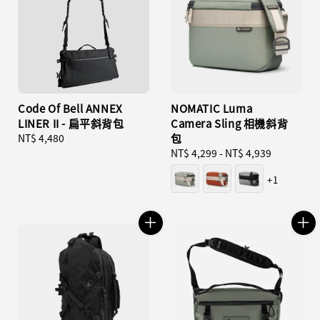
Code Of Bell ANNEX
NOMATIC Luma
LINER II - 扁平斜背包
Camera Sling 相機斜背
Regular
NT$ 4,480
包
price
Regular
NT$ 4,299
-
NT$ 4,939
price
+1