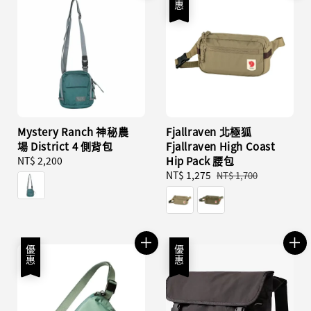
Mystery Ranch 神秘農
Fjallraven 北極狐
場 District 4 側背包
Fjallraven High Coast
Regular
NT$ 2,200
Hip Pack 腰包
price
Sale
NT$ 1,275
Regular
NT$ 1,700
price
price
優惠
優惠