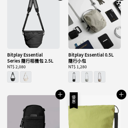
Bitplay Essential
Bitplay Essential 0.5L
Series 隨行相機包 2.5L
隨行小包
Regular
NT$ 2,080
Regular
NT$ 1,280
price
price
優惠