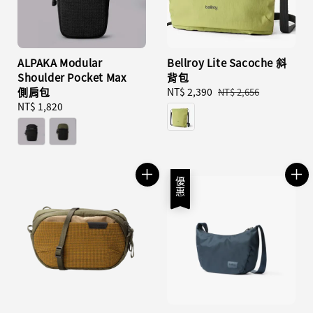
ALPAKA Modular
Bellroy Lite Sacoche 斜
Shoulder Pocket Max
背包
側肩包
Sale
NT$ 2,390
Regular
NT$ 2,656
Regular
NT$ 1,820
price
price
price
優惠