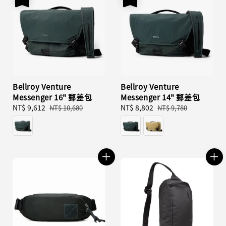
Bellroy Venture
Bellroy Venture
Messenger 16" 郵差包
Messenger 14" 郵差包
Sale
NT$ 9,612
Regular
Sale
NT$ 8,802
Regular
NT$ 10,680
NT$ 9,780
price
price
price
price