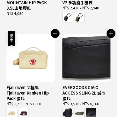
MOUNTAIN HIP PACK
V2 多功能手機袋
3.5L山地腰包
Regular
NT$ 2,420
-
NT$ 2,940
Regular
NT$ 4,050
price
price
優惠
Fjallraven 北極狐
EVERGOODS CIVIC
Fjallraven Kanken Hip
ACCESS SLING 2L 城市
Pack 腰包
腰包
Sale
NT$ 1,350
Regular
Regular
NT$ 3,510
-
NT$ 4,160
NT$ 1,800
price
price
price