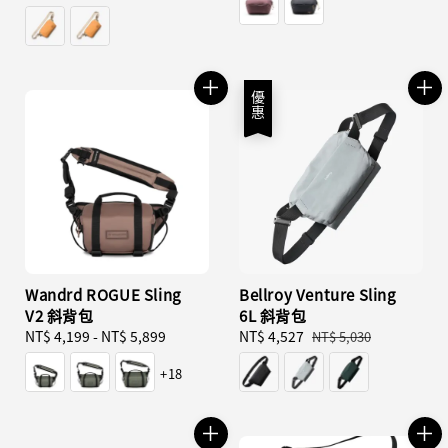
優惠
Wandrd ROGUE Sling
Bellroy Venture Sling
V2 斜背包
6L 斜背包
Regular
NT$ 4,199
-
NT$ 5,899
Sale
NT$ 4,527
Regular
NT$ 5,030
price
price
price
+18