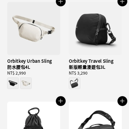
Orbitkey Urban Sling
Orbitkey Travel Sling
防水腰包4L
新版輕量漫遊包3L
Regular
NT$ 2,990
Regular
NT$ 3,290
price
price