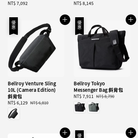
Regular
NT$ 7,092
Regular
NT$ 8,145
price
price
優惠
優惠
Bellroy Venture Sling
Bellroy Tokyo
10L (Camera Edition)
Messenger Bag 斜背包
斜背包
Sale
NT$ 7,911
Regular
NT$ 8,790
Sale
NT$ 6,129
Regular
price
price
NT$ 6,810
price
price
優惠