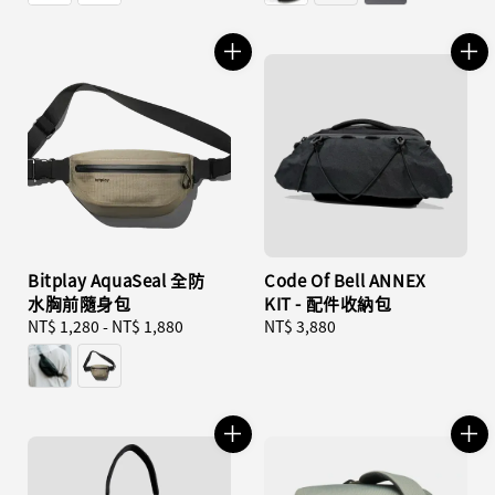
Bitplay AquaSeal 全防
Code Of Bell ANNEX
水胸前隨身包
KIT - 配件收納包
Regular
NT$ 1,280
-
NT$ 1,880
Regular
NT$ 3,880
price
price