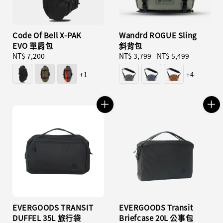
Code Of Bell X-PAK
Wandrd ROGUE Sling
EVO 單肩包
斜背包
Regular
NT$ 7,200
Regular
NT$ 3,799
-
NT$ 5,499
price
price
+1
+4
EVERGOODS TRANSIT
EVERGOODS Transit
DUFFEL 35L 旅行袋
Briefcase 20L 公事包