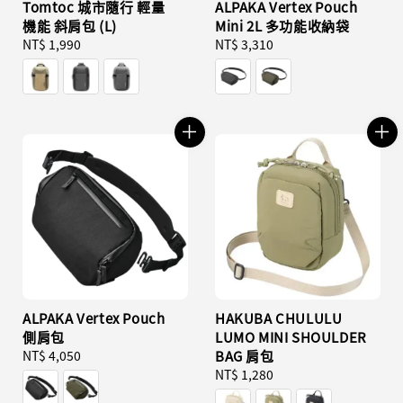
Tomtoc 城市隨行 輕量
ALPAKA Vertex Pouch
機能 斜肩包 (L)
Mini 2L 多功能收納袋
Regular
NT$ 1,990
Regular
NT$ 3,310
price
price
ALPAKA Vertex Pouch
HAKUBA CHULULU
側肩包
LUMO MINI SHOULDER
Regular
NT$ 4,050
BAG 肩包
price
Regular
NT$ 1,280
price