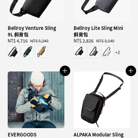
Bellroy Venture Sling
Bellroy Lite Sling Mini
9L 斜背包
斜背包
Sale
NT$ 4,716
Regular
Sale
NT$ 2,826
Regular
NT$ 5,240
NT$ 3,140
price
price
price
price
+2
EVERGOODS
ALPAKA Modular Sling