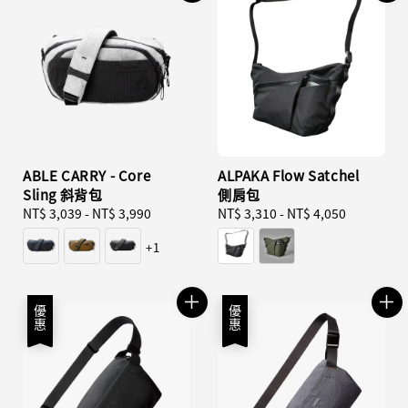
ABLE CARRY - Core
ALPAKA Flow Satchel
Sling 斜背包
側肩包
Regular
NT$ 3,039
-
NT$ 3,990
Regular
NT$ 3,310
-
NT$ 4,050
price
price
+1
優惠
優惠