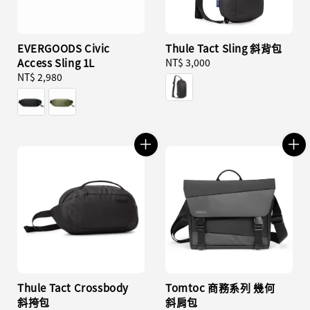
EVERGOODS Civic
Thule Tact Sling 斜背包
Access Sling 1L
Regular
NT$ 3,000
Regular
NT$ 2,980
price
price
Thule Tact Crossbody
Tomtoc 商務系列 幾何
斜挎包
斜肩包