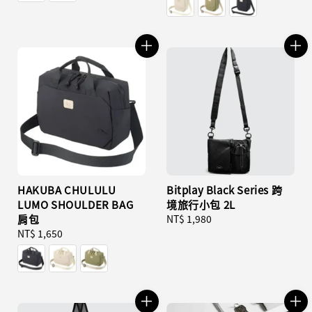
HAKUBA CHULULU
Bitplay Black Series 跨
LUMO SHOULDER BAG
境旅行小包 2L
肩包
Regular
NT$ 1,980
Regular
NT$ 1,650
price
price