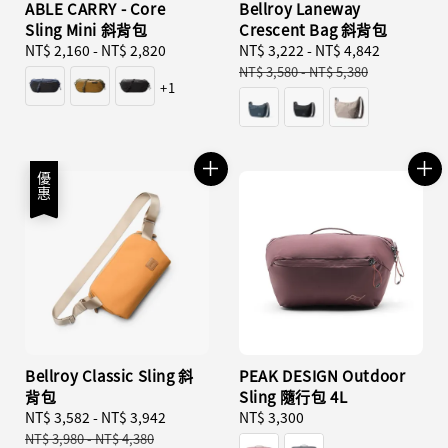
ABLE CARRY - Core
Bellroy Laneway
Sling Mini 斜背包
Crescent Bag 斜背包
Regular
NT$ 2,160
-
NT$ 2,820
Sale
NT$ 3,222
-
NT$ 4,842
Regular
price
price
price
NT$ 3,580
-
NT$ 5,380
+1
優惠
Bellroy Classic Sling 斜
PEAK DESIGN Outdoor
背包
Sling 隨行包 4L
Sale
NT$ 3,582
-
NT$ 3,942
Regular
Regular
NT$ 3,300
price
price
price
NT$ 3,980
-
NT$ 4,380