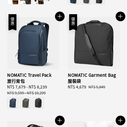
優惠
優惠
NOMATIC Travel Pack
NOMATIC Garment Bag
旅行背包
服裝袋
Sale
NT$ 7,679
-
NT$ 8,239
Regular
Sale
NT$ 4,679
Regular
NT$ 5,849
price
price
price
price
NT$ 9,599
-
NT$ 10,299