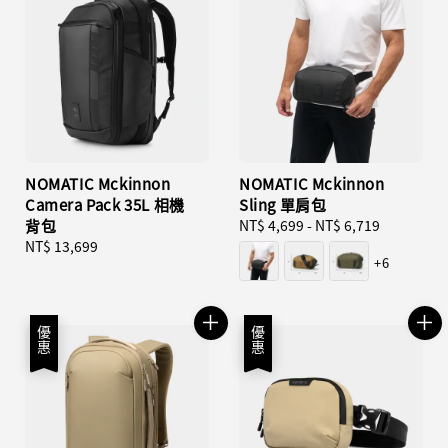
NOMATIC Mckinnon
NOMATIC Mckinnon
Camera Pack 35L 相機
Sling 單肩包
背包
Regular
NT$ 4,699
-
NT$ 6,719
Regular
NT$ 13,699
price
+6
price
優惠
優惠