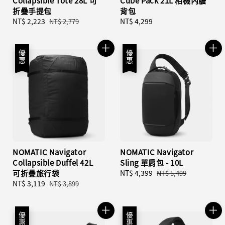
Collapsible Tote 28L 可
Cube Pack 21L 相機內膽
折疊手提包
背包
Sale
NT$ 2,223
Regular
Regular
NT$ 4,299
NT$ 2,779
price
price
price
優惠
優惠
NOMATIC Navigator
NOMATIC Navigator
Collapsible Duffel 42L
Sling 單肩包 - 10L
可折疊旅行袋
Sale
NT$ 4,399
Regular
NT$ 5,499
Sale
NT$ 3,119
Regular
price
price
NT$ 3,899
price
price
優惠
優惠