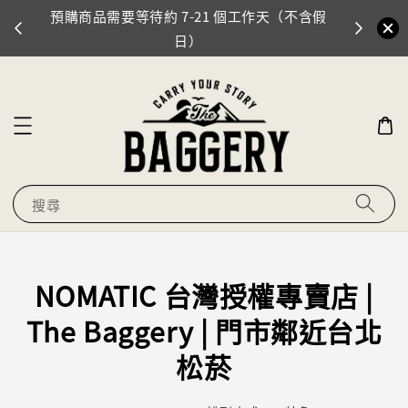
預購商品需要等待約 7-21 個工作天（不含假
門市地址
0
日）
搜尋
NOMATIC 台灣授權專賣店 |
The Baggery | 門市鄰近台北
松菸