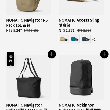
NOMATIC Navigator RS
NOMATIC Access Sling
Pack 15L 背包
隨身包
Sale
NT$ 5,247
Regular
Sale
NT$ 1,871
Regular
NT$ 6,559
NT$ 2,339
price
price
price
price
+2
優惠
NOMATIC Navigator
NOMATIC Mckinnon