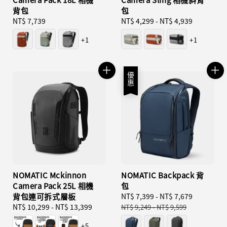
背包
包
Regular
NT$ 7,739
Regular
NT$ 4,299
-
NT$ 4,939
price
price
+1
+1
優惠
NOMATIC Mckinnon
NOMATIC Backpack 背
Camera Pack 25L 相機
包
背包連可拆式層板
Sale
NT$ 7,399
-
NT$ 7,679
Regular
Regular
NT$ 10,299
-
NT$ 13,399
price
price
NT$ 9,249
-
NT$ 9,599
price
+5