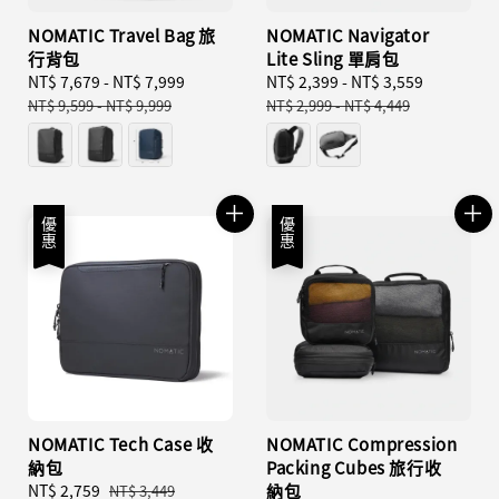
NOMATIC Travel Bag 旅
NOMATIC Navigator
行背包
Lite Sling 單肩包
Sale
NT$ 7,679
-
NT$ 7,999
Regular
Sale
NT$ 2,399
-
NT$ 3,559
Regular
price
price
price
price
NT$ 9,599
-
NT$ 9,999
NT$ 2,999
-
NT$ 4,449
優惠
優惠
NOMATIC Tech Case 收
NOMATIC Compression
納包
Packing Cubes 旅行收
Sale
NT$ 2,759
Regular
納包
NT$ 3,449