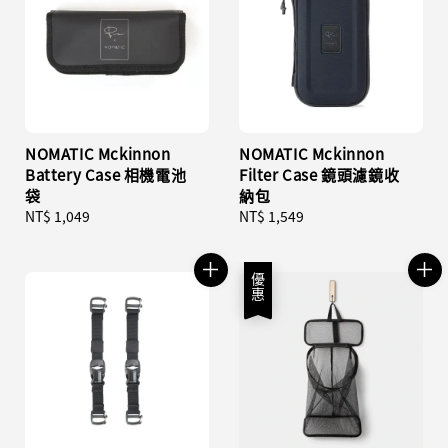
NOMATIC Mckinnon
NOMATIC Mckinnon
Battery Case 相機電池
Filter Case 鏡頭濾鏡收
袋
納包
Regular
NT$ 1,049
Regular
NT$ 1,549
price
price
優惠