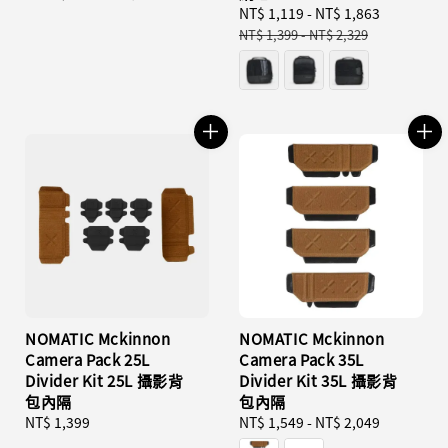
price
price
Sale
NT$ 1,119
-
NT$ 1,863
Regular
price
price
NT$ 1,399
-
NT$ 2,329
NOMATIC Mckinnon
NOMATIC Mckinnon
Camera Pack 25L
Camera Pack 35L
Divider Kit 25L 攝影背
Divider Kit 35L 攝影背
包內隔
包內隔
Regular
NT$ 1,399
Regular
NT$ 1,549
-
NT$ 2,049
price
price