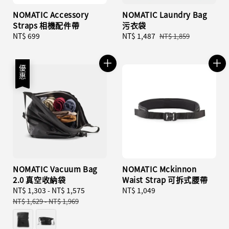
NOMATIC Accessory
NOMATIC Laundry Bag
Straps 相機配件帶
污衣袋
Regular
NT$ 699
Sale
NT$ 1,487
Regular
NT$ 1,859
price
price
price
優惠
NOMATIC Vacuum Bag
NOMATIC Mckinnon
2.0 真空收納袋
Waist Strap 可拆式腰帶
Sale
NT$ 1,303
-
NT$ 1,575
Regular
Regular
NT$ 1,049
price
price
price
NT$ 1,629
-
NT$ 1,969