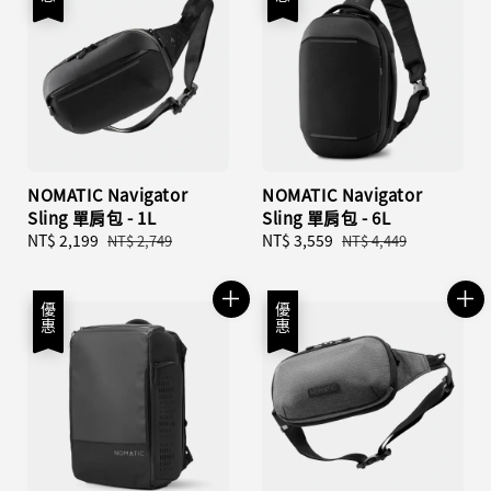
NOMATIC Navigator
NOMATIC Navigator
Sling 單肩包 - 1L
Sling 單肩包 - 6L
Sale
NT$ 2,199
Regular
Sale
NT$ 3,559
Regular
NT$ 2,749
NT$ 4,449
price
price
price
price
優惠
優惠