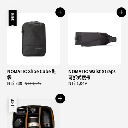
優惠
NOMATIC Shoe Cube 鞋
NOMATIC Waist Straps
袋
可拆式腰帶
Sale
NT$ 839
Regular
Regular
NT$ 1,049
NT$ 1,049
price
price
price
售完