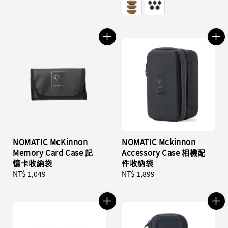
NOMATIC McKinnon
NOMATIC Mckinnon
Memory Card Case 記
Accessory Case 相機配
憶卡收納袋
件收納袋
Regular
NT$ 1,049
Regular
NT$ 1,899
price
price