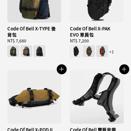
Code Of Bell X-TYPE 後
Code Of Bell X-PAK
背包
EVO 單肩包
Regular
NT$ 7,680
Regular
NT$ 7,200
price
price
+1
Code Of Bell X-POD II
Code Of Bell 雙肩背帶