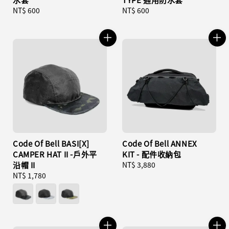
Regular
NT$ 600
Regular
NT$ 600
price
price
Code Of Bell BASI[X]
Code Of Bell ANNEX
CAMPER HAT II -戶外平
KIT - 配件收納包
沿帽 II
Regular
NT$ 3,880
Regular
NT$ 1,780
price
price