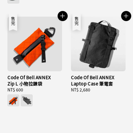
售完
售完
Code Of Bell ANNEX
Code Of Bell ANNEX
Zip L 小物拉鍊袋
Laptop Case 筆電套
Regular
NT$ 600
Regular
NT$ 2,680
price
price