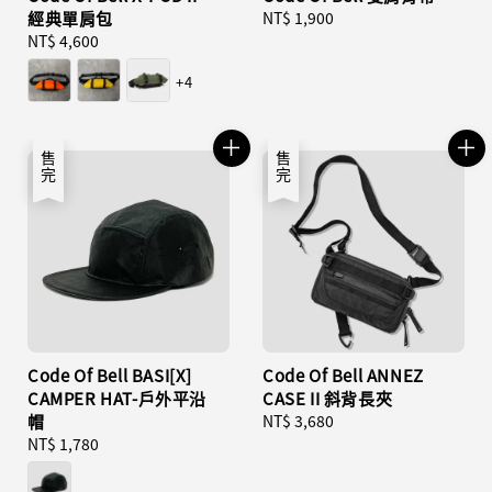
經典單肩包
Regular
NT$ 1,900
Regular
NT$ 4,600
price
price
+4
售完
售完
Code Of Bell BASI[X]
Code Of Bell ANNEZ
CAMPER HAT-戶外平沿
CASE II 斜背長夾
帽
Regular
NT$ 3,680
Regular
NT$ 1,780
price
price