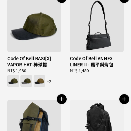
Code Of Bell BASI[X]
Code Of Bell ANNEX
VAPOR HAT-棒球帽
LINER II - 扁平斜背包
Regular
NT$ 1,980
Regular
NT$ 4,480
price
price
+2