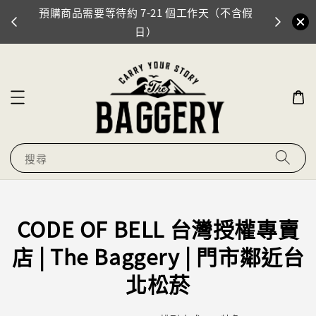
預購商品需要等待約 7-21 個工作天（不含假
門市地址
0
日）
搜尋
CODE OF BELL 台灣授權專賣
店 | The Baggery | 門市鄰近台
北松菸