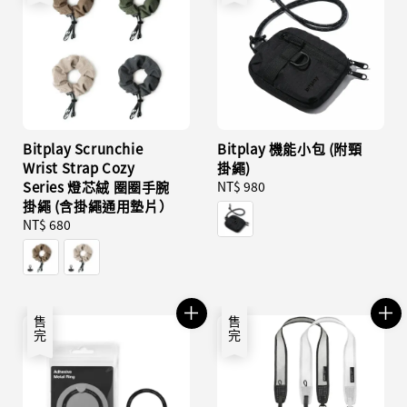
Bitplay Scrunchie
Bitplay 機能小包 (附頸
Wrist Strap Cozy
掛繩)
Series 燈芯絨 圈圈手腕
Regular
NT$ 980
掛繩 (含掛繩通用墊片）
price
Regular
NT$ 680
price
售完
售完