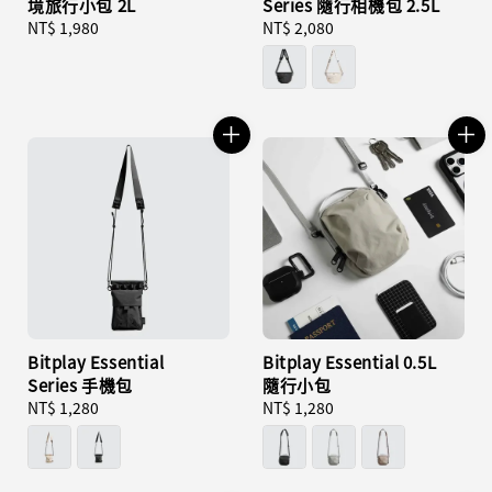
境旅行小包 2L
Series 隨行相機包 2.5L
Regular
NT$ 1,980
Regular
NT$ 2,080
price
price
Bitplay Essential
Bitplay Essential 0.5L
Series 手機包
隨行小包
Regular
NT$ 1,280
Regular
NT$ 1,280
price
price