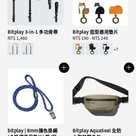
Bitplay 3-in-1 多功背帶
Bitplay 造型通用墊片
Regular
NT$ 1,480
Regular
NT$ 190
-
NT$ 249
price
price
+7
bitplay | 8mm撞色掛繩
Bitplay AquaSeal 全防