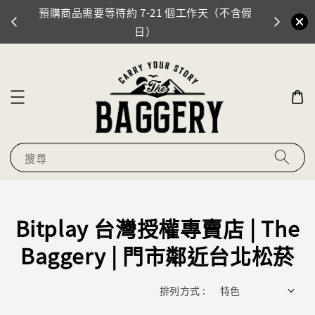
預購商品需要等待約 7-21 個工作天（不含假
門市地址
0
日）
搜尋
Bitplay 台灣授權專賣店 | The
Baggery | 門市鄰近台北松菸
排列方式 :