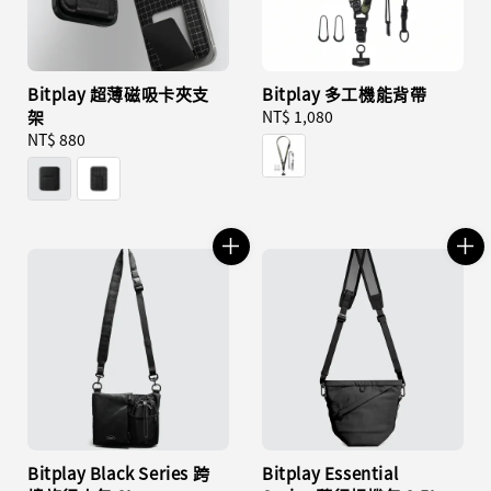
Bitplay 超薄磁吸卡夾支
Bitplay 多工機能背帶
架
Regular
NT$ 1,080
Regular
NT$ 880
price
price
Bitplay Black Series 跨
Bitplay Essential