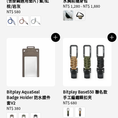
(含掛繩通用墊片) 藍/紅
水胸前隨身包
棕/岩灰
Regular
NT$ 1,280
-
NT$ 1,880
Regular
NT$ 580
price
price
Bitplay AquaSeal
Bitplay Base550 聯名款
Badge Holder 防水證件
手工編織瞬扣夾
套V2
Regular
NT$ 680
Regular
NT$ 380
price
price