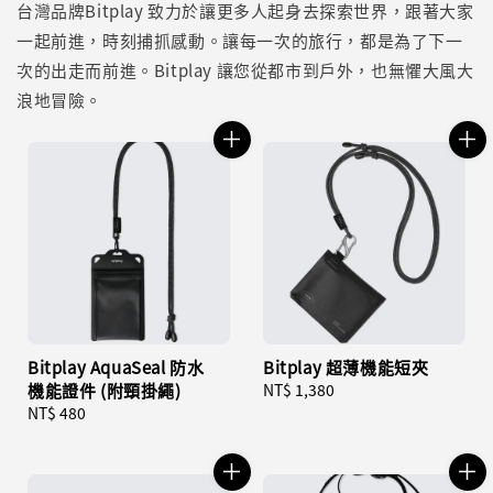
台灣品牌Bitplay 致力於讓更多人起身去探索世界，跟著大家
一起前進，時刻捕抓感動。讓每一次的旅行，都是為了下一
次的出走而前進。Bitplay 讓您從都市到戶外，也無懼大風大
浪地冒險。
Bitplay AquaSeal 防水
Bitplay 超薄機能短夾
機能證件 (附頸掛繩)
Regular
NT$ 1,380
Regular
NT$ 480
price
price