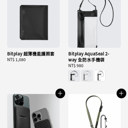
Bitplay 超薄機能護照套
Bitplay AquaSeal 2-
Regular
NT$ 1,080
way 全防水手機袋
price
Regular
NT$ 980
price