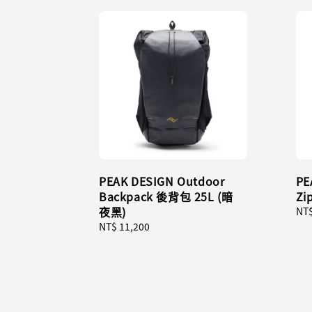
PEAK DESIGN Outdoor
PE
Backpack 後背包 25L (暗
Zi
夜黑)
Reg
NT$
pri
Regular
NT$ 11,200
price