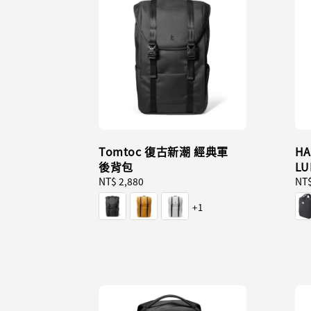
Tomtoc 復古新潮 經典軍
HA
後背包
LU
Regular
NT$ 2,880
Reg
NT$
price
pri
+1