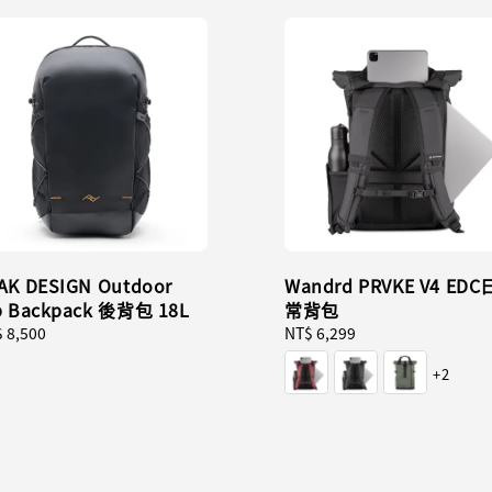
AK DESIGN Outdoor
Wandrd PRVKE V4 EDC
p Backpack 後背包 18L
常背包
ular
 8,500
Regular
NT$ 6,299
ce
price
+2