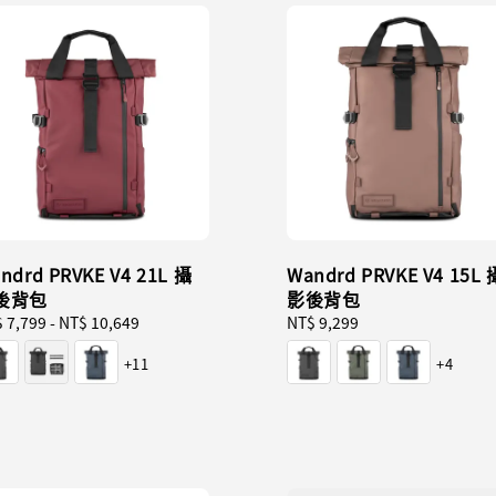
ndrd PRVKE V4 21L 攝
Wandrd PRVKE V4 15L 
後背包
影後背包
ular
 7,799
-
NT$ 10,649
Regular
NT$ 9,299
ce
price
+11
+4