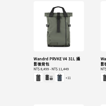
Wandrd PRVKE V4 31L 攝
Wa
影後背包
影
Regular
NT$ 8,499
-
NT$ 11,449
Reg
NT$
price
pri
+11