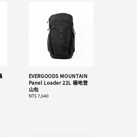
攝
EVERGOODS MOUNTAIN
Panel Loader 22L 極地登
山包
Regular
NT$ 7,640
price