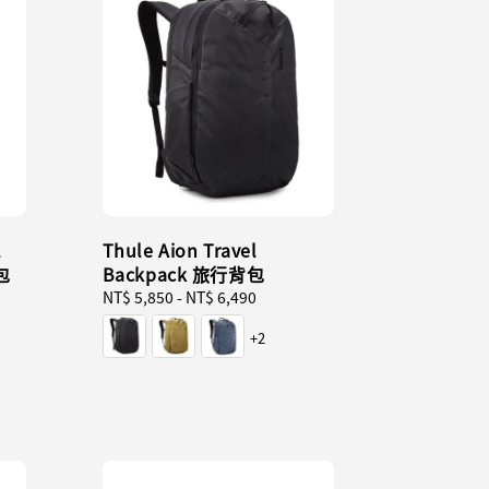
l
Thule Aion Travel
包
Backpack 旅行背包
Regular
NT$ 5,850
-
NT$ 6,490
price
+2