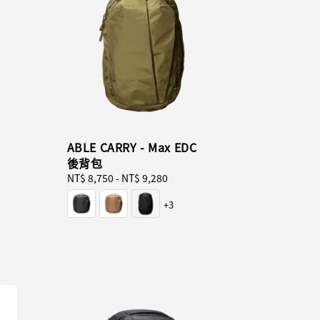
ABLE CARRY - Max EDC
後背包
Regular
NT$ 8,750
-
NT$ 9,280
price
+3