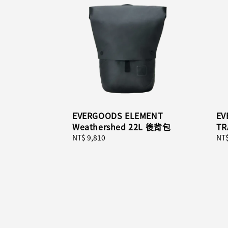
EVERGOODS ELEMENT
EV
Weathershed 22L 後背包
TR
Regular
NT$ 9,810
Reg
NT$
price
pri