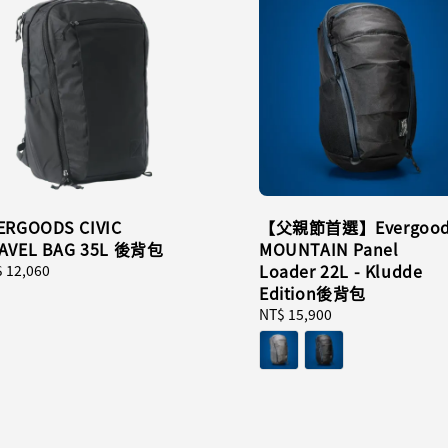
ERGOODS CIVIC
【父親節首選】Evergood
AVEL BAG 35L 後背包
MOUNTAIN Panel
Loader 22L - Kludde
ular
 12,060
ce
Edition後背包
Regular
NT$ 15,900
price