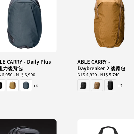
LE CARRY - Daily Plus
ABLE CARRY -
重力後背包
Daybreaker 2 後背包
ular
 6,050
-
NT$ 6,990
Regular
NT$ 4,920
-
NT$ 5,740
ce
price
+4
+2