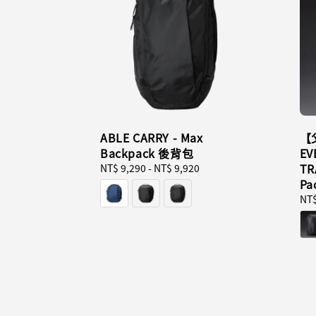
ABLE CARRY - Max
【
Backpack 後背包
EV
TR
Regular
NT$ 9,290
-
NT$ 9,920
price
Pa
Reg
NT$
pri