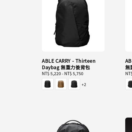
ABLE CARRY - Thirteen
AB
Daybag 無重力後背包
無
Regular
NT$ 5,220
-
NT$ 5,750
Reg
NT$
price
pri
+2