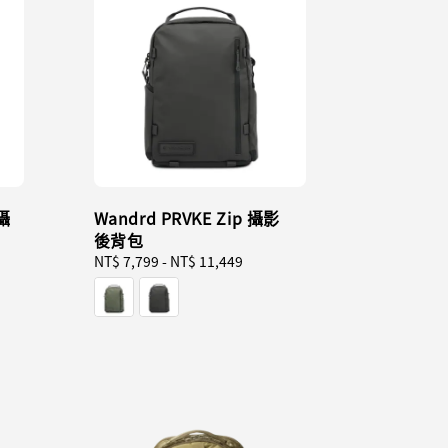
 攝
Wandrd PRVKE Zip 攝影
後背包
Regular
NT$ 7,799
-
NT$ 11,449
price