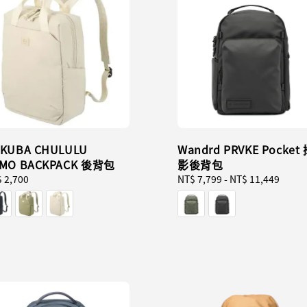
KUBA CHULULU
Wandrd PRVKE Pocket
MO BACKPACK 後背包
影後背包
ular
 2,700
Regular
NT$ 7,799
-
NT$ 11,449
ce
price