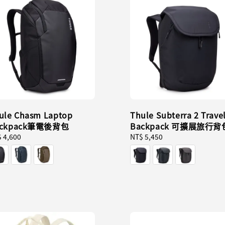
ule Chasm Laptop
Thule Subterra 2 Trave
ackpack筆電後背包
Backpack 可擴展旅行背
ular
 4,600
Regular
NT$ 5,450
ce
price