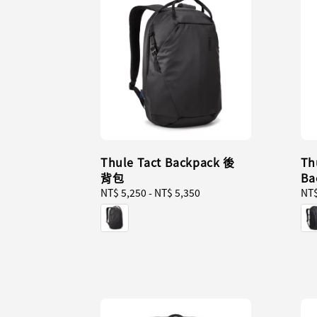
Thule Tact Backpack 後
Th
背包
B
Regular
NT$ 5,250
-
NT$ 5,350
Reg
NT$
price
pri