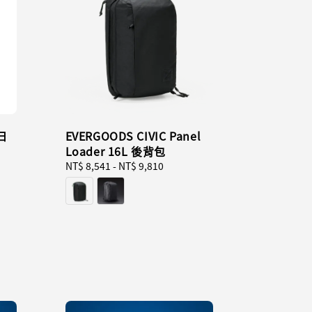
 日
EVERGOODS CIVIC Panel
Loader 16L 後背包
Regular
NT$ 8,541
-
NT$ 9,810
price