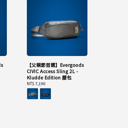
s
【父親節首選】Evergoods
CIVIC Access Sling 2L -
Kludde Edition 腰包
Regular
NT$ 7,190
price