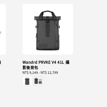
日
Wandrd PRVKE V4 41L 攝
影後背包
Regular
NT$ 9,149
-
NT$ 12,799
price