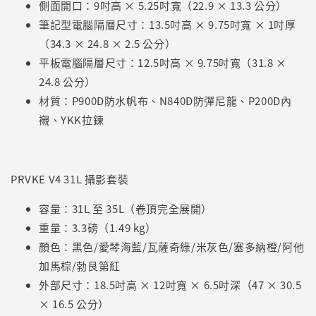
側面開口：9吋高 × 5.25吋寬（22.9 × 13.3 公分）
筆記型電腦隔層尺寸：13.5吋高 × 9.75吋寬 × 1吋厚
（34.3 × 24.8 × 2.5 公分）
平板電腦隔層尺寸：12.5吋高 × 9.75吋寬（31.8 ×
24.8 公分）
材質：P900D防水帆布、N840D防彈尼龍、P200D內
襯、YKK拉鍊
PRVKE V4 31L 攝影套裝
容量：31L 至 35L（卷頂完全展開）
重量：3.3磅（1.49 kg）
顏色：黑色/愛琴海藍/瓦薩奇綠/米灰色/塞多納橙/阿他
加馬棕/勃艮第紅
外部尺寸：18.5吋高 × 12吋寬 × 6.5吋深（47 × 30.5
× 16.5 公分）