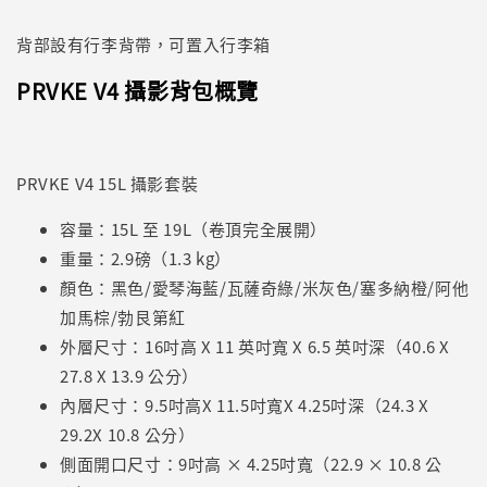
背部設有行李背帶，可置入行李箱
PRVKE V4 攝影背包概覽
PRVKE V4 15L 攝影套裝
容量：15L 至 19L（卷頂完全展開）
重量：2.9磅（1.3 kg）
顏色：黑色/愛琴海藍/瓦薩奇綠/米灰色/塞多納橙/阿他
加馬棕/勃艮第紅
外層尺寸：16吋高 X 11 英吋寬 X 6.5 英吋深（40.6 X
27.8 X 13.9 公分）
內層尺寸：9.5吋高X 11.5吋寬X 4.25吋深（24.3 X
29.2X 10.8 公分）
側面開口尺寸：9吋高 × 4.25吋寬（22.9 × 10.8 公