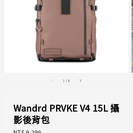
1
/
8
Wandrd PRVKE V4 15L 攝
影後背包
Regular
NT$ 9,299