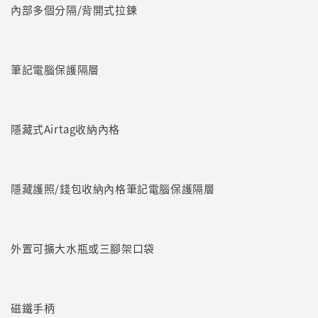
內部多個分隔/背開式拉鍊
筆記電腦保護隔層
隱藏式Airtag收納內格
隱藏護照/錢包收納內格筆記電腦保護隔層
外置可擴大水瓶或三腳架口袋
磁鐵手柄