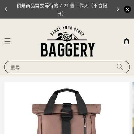
預購商品需要等待約 7-21 個工作天（不含假
門市地址
0
日）
搜尋