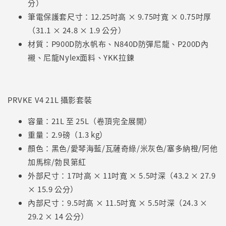
分）
筆電保護套尺寸：12.25吋高 × 9.75吋寬 × 0.75吋厚
（31.1 × 24.8 × 1.9 公分）
材質：P900D防水帆布、N840D防彈尼龍、P200D內
襯、尼龍Nylex面料、YKK拉鍊
PRVKE V4 21L 攝影套裝
容量：21L 至 25L（卷頂完全展開）
重量：2.9磅（1.3 kg）
顏色：黑色/愛琴海藍/瓦薩奇綠/米灰色/塞多納橙/阿他
加馬棕/勃艮第紅
外部尺寸：17吋高 × 11吋寬 × 5.5吋深（43.2 × 27.9
× 15.9 公分）
內部尺寸：9.5吋高 × 11.5吋寬 × 5.5吋深（24.3 ×
29.2 × 14 公分）