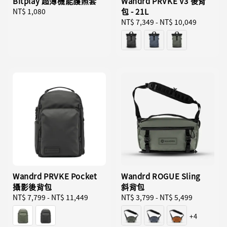
Bitplay 超薄機能護照套
Wandrd PRVKE V3 後背
Regular
NT$ 1,080
包 - 21L
price
Regular
NT$ 7,349
-
NT$ 10,049
price
Wandrd PRVKE Pocket
Wandrd ROGUE Sling
攝影後背包
斜背包
Regular
NT$ 7,799
-
NT$ 11,449
Regular
NT$ 3,799
-
NT$ 5,499
price
price
+4