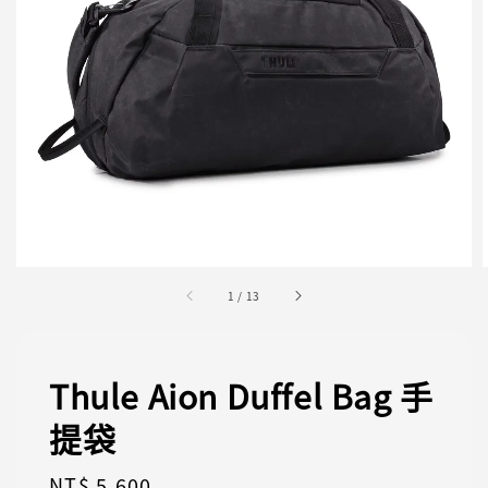
1
/
13
Thule Aion Duffel Bag 手
提袋
Regular
NT$ 5,600