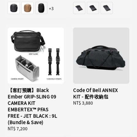
price
price
+3
【客訂預購】Black
Code Of Bell ANNEX
Ember GRIP-SLING 09
KIT - 配件收納包
CAMERA KIT
Regular
NT$ 3,880
EMBERTEX™ PFAS
price
FREE - JET BLACK : 9L
(Bundle & Save)
Regular
NT$ 7,200
price