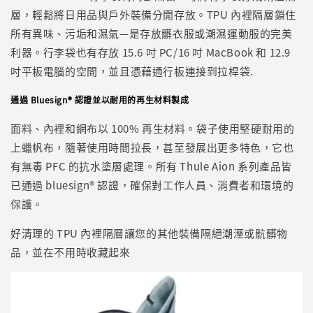
層，輕鬆將日用品與戶外裝備分開存放。TPU 內裡隔層鎖住
所有異味、污垢和濕氣—是存放髒衣服或潮濕運動服的完美
利器。行李袋也有存放 15.6 吋 PC/16 吋 MacBook 和 12.9
吋平板電腦的空間，並且憑藉通行板連接到拉桿袋.
通過 Bluesign® 認證並以耐用的再生材料製成
面料、內裡和網布以 100% 再生材料。袋子使用堅硬耐用的
上蠟帆布，隨著使用時間拉長，甚至發展出更多特色，它也
有無毒 PFC 的抗水塗層處理。所有 Thule Aion 系列產品皆
已通過 bluesign® 認證，確保對工作人員、消費者和環境的
保護。
好清理的 TPU 內裡隔層讓您的其他裝備隔絕潮溼或骯髒物
品，並在不用時收藏起來