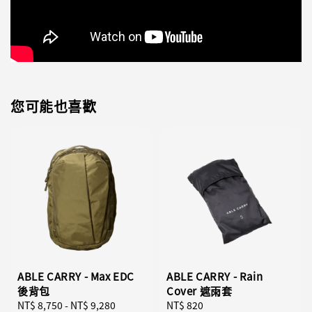
您可能也喜歡
ABLE CARRY - Max EDC
ABLE CARRY - Rain
後背包
Cover 遮雨套
Regular
NT$ 8,750
-
NT$ 9,280
Regular
NT$ 820