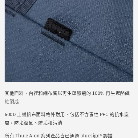
其他面料、內裡和網布皆以再生塑膠瓶的 100% 再生聚酪纖
維製成
600D 上蠟帆布面料格外耐用，包括不含毒性 PFC 的抗水塗
層，防堵溼氣、髒垢和污漬
所有 Thule Aion 系列產品皆已通過 bluesign® 認證