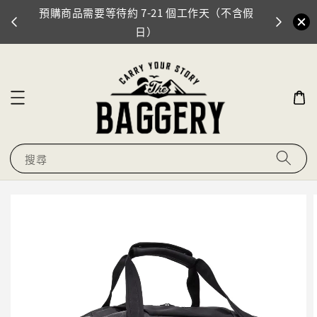
預購商品需要等待約 7-21 個工作天（不含假
門市地址
0
日）
搜尋