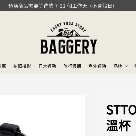
預購商品需要等待約 7-21 個工作天（不含假日）
推薦
拍照攝影
日常通勤
旅行假期
戶外運動
品牌
STT
溫杯