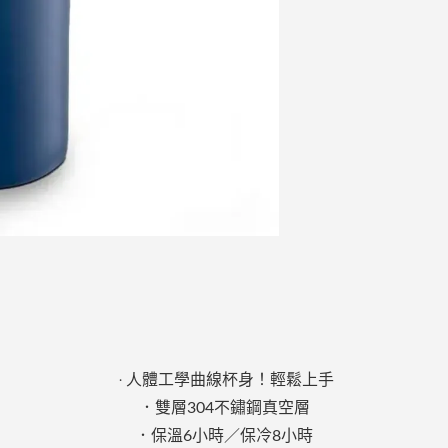
人體工學曲線杯身！輕鬆上手
．
．雙層304不鏽鋼真空層
．保溫6小時／保冷8小時