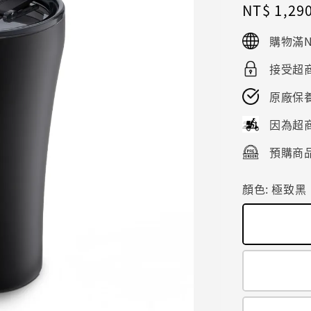
Regular
NT$ 1,29
price
購物滿N
接受超商
原廠保
因為超
預購商品
顏色
: 極致黑