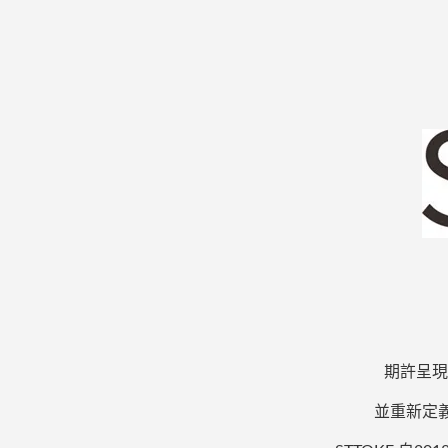
期許呈現
並重新定