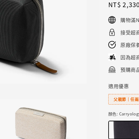
Sale
NT$ 2,33
price
購物滿N
接受超商
原廠保
因為超
預購商品
適用優惠
父親節｜任兩
顏色
: Carryolog