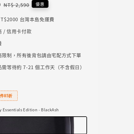
0
Regular
優惠
NT$ 2,590
price
T$2000 台灣本島免運費
 / 信用卡付款
養
商限制，所有後背包請由宅配方式下單
需等待約 7-21 個工作天（不含假日）
件85折
y Essentials Edition - BlackAsh