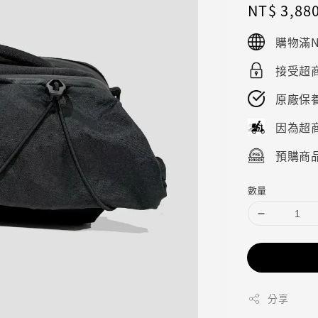
Regular
NT$ 3,88
price
購物滿N
接受超商
原廠保
因為超
預購商品
數量
分享