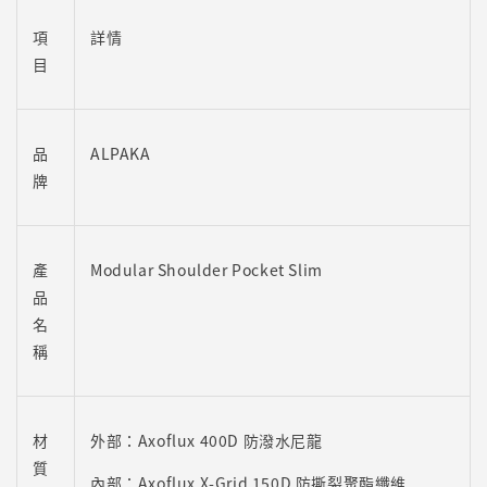
項
詳情
目
品
ALPAKA
牌
產
Modular Shoulder Pocket Slim
品
名
稱
材
外部：Axoflux 400D 防潑水尼龍
質
內部：Axoflux X-Grid 150D 防撕裂聚酯纖維