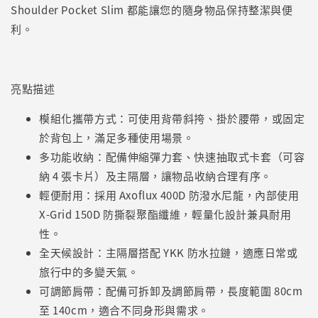
Shoulder Pocket Slim 都能讓您的隨身物品保持整潔與便
利。
亮點描述
模組化攜帶方式：可使用背帶斜挎、掛於腰帶，或固定
於背包上，滿足多種使用場景。
多功能收納：配備伸縮彈力套、快速抽取式卡套（可容
納 4 張卡片）及主隔層，讓物品收納合理有序。
輕便耐用：採用 Axoflux 400D 防潑水尼龍，內部使用
X-Grid 150D 防撕裂聚酯纖維，輕量化設計兼具耐用
性。
全天候設計：主隔層搭配 YKK 防水拉鏈，適應日常或
旅行中的多變天氣。
可調節肩帶：配備可拆卸及調節肩帶，長度範圍 80cm
至 140cm，適合不同身形與需求。