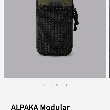
1
/
5
ALPAKA Modular