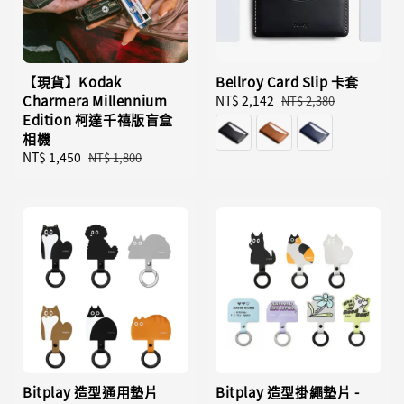
【現貨】Kodak
Bellroy Card Slip 卡套
Charmera Millennium
Sale
NT$ 2,142
Regular
NT$ 2,380
Edition 柯達千禧版盲盒
price
price
相機
Sale
NT$ 1,450
Regular
NT$ 1,800
price
price
Bitplay 造型通用墊片
Bitplay 造型掛繩墊片 -