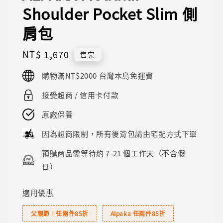
Shoulder Pocket Slim 側
肩包
Regular
NT$ 1,670
售完
price
購物滿NT$2000 台灣本島免運費
接受超商 / 信用卡付款
原廠保養
因為超商限制，所有後背包請由宅配方式下單
預購商品需等待約 7-21 個工作天（不含假
日）
適用優惠
父親節｜任兩件85折
Alpaka 任兩件85折