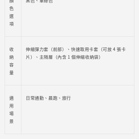
顏
黑色、軍綠色
色
選
項
收
伸縮彈力套（前部）、快速取用卡套（可放 4 張卡
納
片）、主隔層（內含 1 個伸縮收納袋）
容
量
適
日常通勤、晨跑、旅行
用
場
景