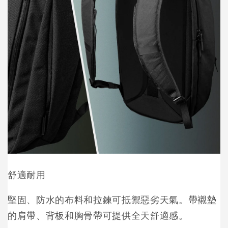
舒適耐用
堅固、防水的布料和拉鍊可抵禦惡劣天氣。帶襯墊
的肩帶、背板和胸骨帶可提供全天舒適感。