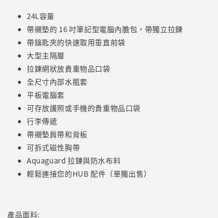
24L容量
帶襯墊的 16 吋筆記型電腦內膽包，帶獨立拉鍊
帶鑰匙夾的快速取用垂直前袋
大型主隔層
拉鍊網狀放貴重物品口袋
全尺寸內部水瓶套
平板電腦套
可存放護照或手機的貴重物品口袋
行李傳遞
帶襯墊肩帶和背板
可拆式磁性胸帶
Aquaguard 拉鍊與防水布料
輕鬆連接您的HUB 配件（單獨出售）
產品面料: