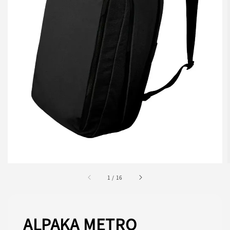
1
/
16
ALPAKA METRO