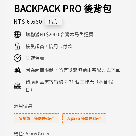
BACKPACK PRO 後背包
Regular
NT$ 6,660
售完
price
購物滿NT$2000 台灣本島免運費
接受超商 / 信用卡付款
原廠保養
因為超商限制，所有後背包請由宅配方式下單
預購商品需等待約 7-21 個工作天（不含假
日）
適用優惠
父親節｜任兩件85折
Alpaka 任兩件85折
顏色
: ArmyGreen