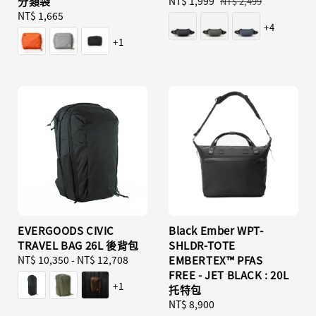
分類袋
Sale
NT$ 1,999
Regular
NT$ 2,499
Regular
NT$ 1,665
price
price
+4
price
+1
EVERGOODS CIVIC
Black Ember WPT-
TRAVEL BAG 26L 後背包
SHLDR-TOTE
Regular
NT$ 10,350
-
NT$ 12,708
EMBERTEX™ PFAS
price
FREE - JET BLACK : 20L
+1
托特包
Regular
NT$ 8,900