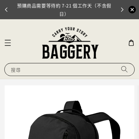
預購商品需要等待約 7-21 個工作天（不含假
門市地址
0
日）
搜尋