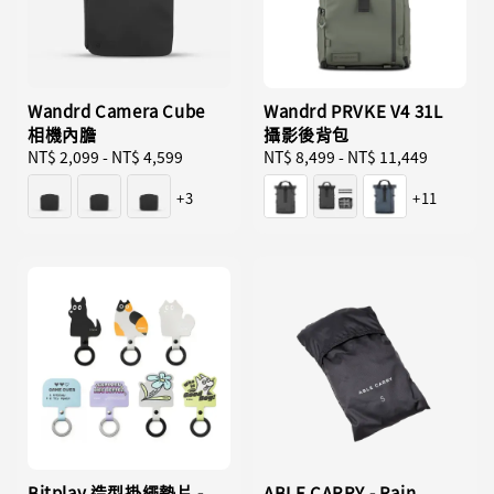
Wandrd Camera Cube
Wandrd PRVKE V4 31L
相機內膽
攝影後背包
Regular
NT$ 2,099
-
NT$ 4,599
Regular
NT$ 8,499
-
NT$ 11,449
price
price
+3
+11
Bitplay 造型掛繩墊片 -
ABLE CARRY - Rain