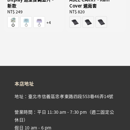
新款
Cover 遮雨套
Regular
NT$ 249
Regular
NT$ 820
price
price
+4
本店地址
地址：臺北市信義區忠孝東路四段553巷46弄14號
營業時間：平日 11:30 am - 7:30 pm（週二固定公
休日）
假日 10 am - 6 pm