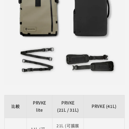
PRVKE
PRVKE
比較
PRVKE (41L)
lite
(21L / 31L)
21L (可擴展