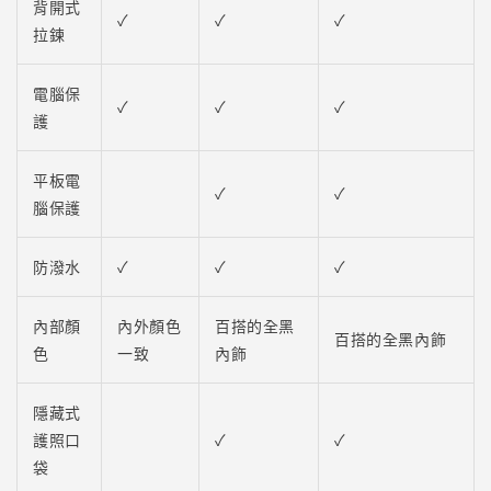
背開式
✓
✓
✓
拉鍊
電腦保
✓
✓
✓
護
平板電
✓
✓
腦保護
防潑水
✓
✓
✓
內部顏
內外顏色
百搭的全黑
百搭的全黑內飾
色
一致
內飾
隱藏式
護照口
✓
✓
袋