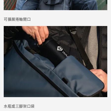
可擴展捲軸開口
水瓶或三腳架口袋