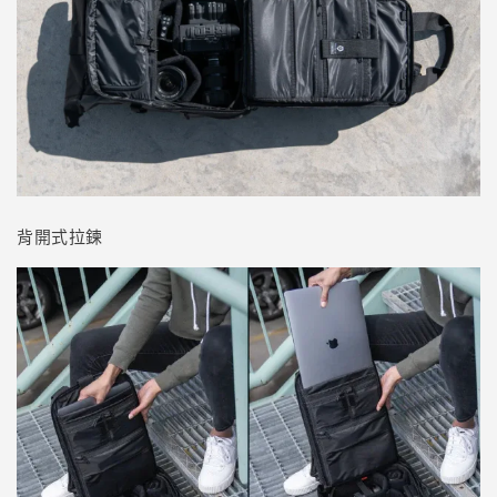
背開式拉鍊