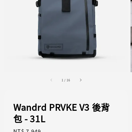
1
/
16
Wandrd PRVKE V3 後背
包 - 31L
Regular
NT$ 7,949