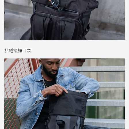
抓絨襯裡口袋