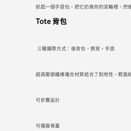
抓起一個手提包，把它扔進你的滾輪裡，然
Tote 背包
三種攜帶方式：後背包，側背，手提
超高壓碳纖維複合材質結合了耐用性、輕盈
可折疊設計
可擴展卷蓋