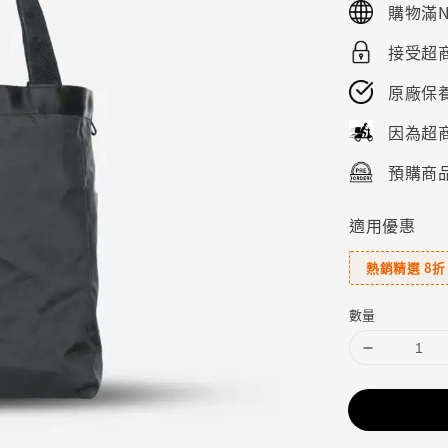
購物滿N
接受超商
原廠保
因為超
預購商品
適用優惠
熱銷精選 8折
數量