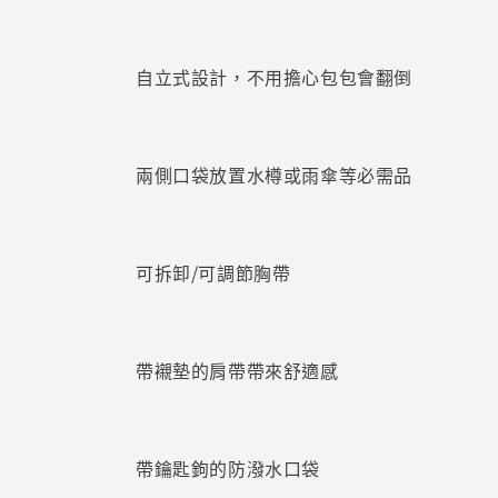
自立式設計，不用擔心包包會翻倒
兩側口袋放置水樽或雨傘等必需品
可拆卸/可調節胸帶
帶襯墊的肩帶帶來舒適感
帶鑰匙鉤的防潑水口袋