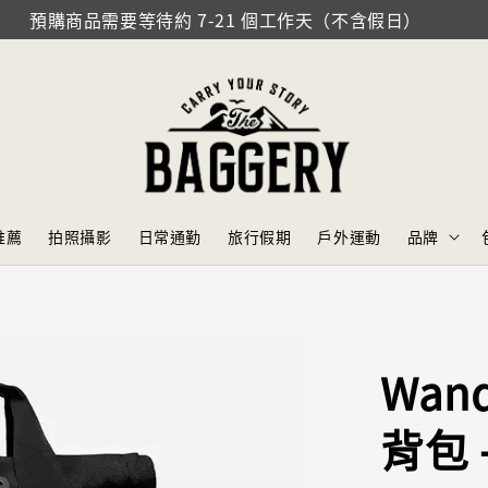
預購商品需要等待約 7-21 個工作天（不含假日）
推薦
拍照攝影
日常通勤
旅行假期
戶外運動
品牌
Wand
背包 -