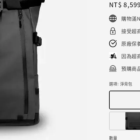
Regular
NT$ 8,59
price
購物滿N
接受超商
原廠保
因為超
預購商品
選項
: 淨背包
數量