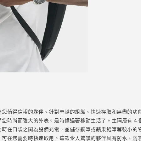
為您值得信賴的夥伴。針對卓越的組織、快速存取和無盡的功
時尚而強大的外表。是時候過著移動生活了。主隔層有 4 個收
時在口袋之間為設備充電，並儲存鋼筆或蘋果鉛筆等較小的物品
，可在您需要時快速取用。這款令人驚嘆的夥伴具有防水、防