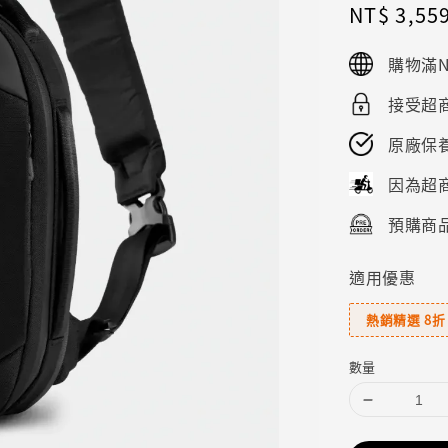
Sale
NT$ 3,55
price
購物滿N
接受超商
原廠保
因為超
預購商品
適用優惠
熱銷精選 8折
數量