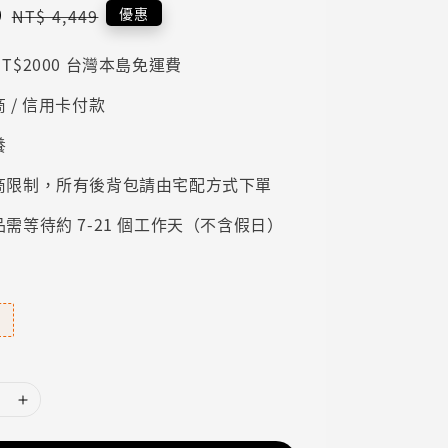
9
Regular
優惠
NT$ 4,449
price
T$2000 台灣本島免運費
 / 信用卡付款
養
商限制，所有後背包請由宅配方式下單
需等待約 7-21 個工作天（不含假日）