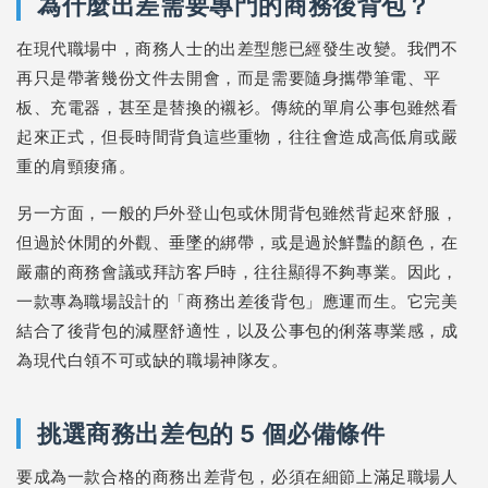
為什麼出差需要專門的商務後背包？
在現代職場中，商務人士的出差型態已經發生改變。我們不
再只是帶著幾份文件去開會，而是需要隨身攜帶筆電、平
板、充電器，甚至是替換的襯衫。傳統的單肩公事包雖然看
起來正式，但長時間背負這些重物，往往會造成高低肩或嚴
重的肩頸痠痛。
另一方面，一般的戶外登山包或休閒背包雖然背起來舒服，
但過於休閒的外觀、垂墜的綁帶，或是過於鮮豔的顏色，在
嚴肅的商務會議或拜訪客戶時，往往顯得不夠專業。因此，
一款專為職場設計的「商務出差後背包」應運而生。它完美
結合了後背包的減壓舒適性，以及公事包的俐落專業感，成
為現代白領不可或缺的職場神隊友。
挑選商務出差包的 5 個必備條件
要成為一款合格的商務出差背包，必須在細節上滿足職場人