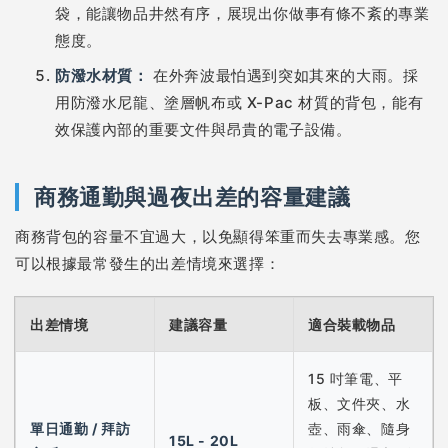
袋，能讓物品井然有序，展現出你做事有條不紊的專業
態度。
防潑水材質：
在外奔波最怕遇到突如其來的大雨。採
用防潑水尼龍、塗層帆布或 X-Pac 材質的背包，能有
效保護內部的重要文件與昂貴的電子設備。
商務通勤與過夜出差的容量建議
商務背包的容量不宜過大，以免顯得笨重而失去專業感。您
可以根據最常發生的出差情境來選擇：
出差情境
建議容量
適合裝載物品
15 吋筆電、平
板、文件夾、水
單日通勤 / 拜訪
壺、雨傘、隨身
15L - 20L