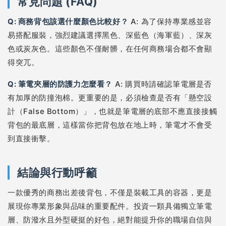
常見問題 (FAQ)
Q: 商務背包該選什麼顏色比較好？
A: 為了保持專業感並容
易搭配服裝，強烈建議選擇黑色、深藍色（海軍藍）、深灰
色或炭灰色。這些顏色不僅耐髒，在任何商務場合都不會顯
得突兀。
Q: 筆電夾層的防護力怎麼看？
A: 購買時請確認筆電層是否
有加厚的防撞泡棉。更重要的是，必須檢查是否有「懸空設
計（False Bottom）」，也就是筆電層的底部不應直接接觸
背包的最底層，這樣當你把背包放在地上時，筆電才不會受
到直接衝擊。
結論與行動呼籲
一款優秀的商務出差後背包，不僅是裝載工具的容器，更是
展現你專業形象與品味的重要配件。投資一顆具備獨立筆電
層、防潑水且外型硬挺的好包，絕對能提升你的職場自信與