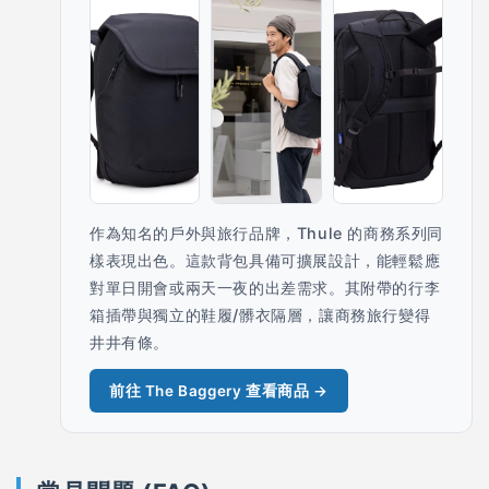
作為知名的戶外與旅行品牌，Thule 的商務系列同
樣表現出色。這款背包具備可擴展設計，能輕鬆應
對單日開會或兩天一夜的出差需求。其附帶的行李
箱插帶與獨立的鞋履/髒衣隔層，讓商務旅行變得
井井有條。
前往 The Baggery 查看商品 →