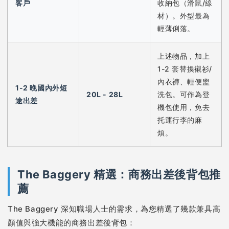
客戶
收納包（滑鼠/線
材）。外型最為
輕薄俐落。
上述物品，加上
1-2 套替換襯衫/
內衣褲、輕便盥
1-2 晚國內外短
20L - 28L
洗包。可作為登
途出差
機包使用，免去
托運行李的麻
煩。
The Baggery 精選：商務出差後背包推
薦
The Baggery 深知職場人士的需求，為您精選了幾款兼具高
顏值與強大機能的商務出差後背包：