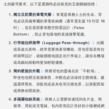
士的嚴苛要求。以下是選購時必須留意的五個關鍵指標：
獨立且防震的筆電夾層：
筆電是商務人士的生命。背
包必須具備專屬的筆電收納層（通常需支援 15 吋至 16
吋），並且底部要有懸空防震設計（False
Bottom），防止背包落地時直接撞擊電腦。
行李箱拉桿插帶（Luggage Pass-through）：
出國
或長途出差時，經常需要推著登機箱。背包背面若有拉
桿插帶設計，就能穩穩地固定在行李箱上，讓你在機場
或高鐵站移動時更加輕鬆優雅。
簡約硬挺的外觀：
商務背包的靈魂在於「不軟塌」。
即使包包裡沒裝滿東西，外觀也必須保持立體俐落。建
議選擇黑色、深藍色或炭灰色等沉穩色系，以搭配西裝
或商務休閒裝扮。
多隔層收納系統：
商務人士需要快速找到名片盒、簡
報筆、滑鼠或充電線。包內若有設計良好的小隔層或網