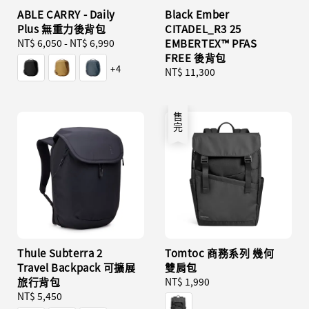
ABLE CARRY - Daily
Black Ember
Plus 無重力後背包
CITADEL_R3 25
Regular
NT$ 6,050
-
NT$ 6,990
EMBERTEX™ PFAS
price
FREE 後背包
+4
Regular
NT$ 11,300
price
售完
Thule Subterra 2
Tomtoc 商務系列 幾何
Travel Backpack 可擴展
雙肩包
旅行背包
Regular
NT$ 1,990
Regular
NT$ 5,450
price