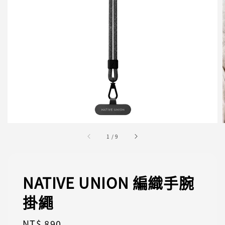
1
/
9
NATIVE UNION 編織手腕
掛繩
Regular
NT$ 890