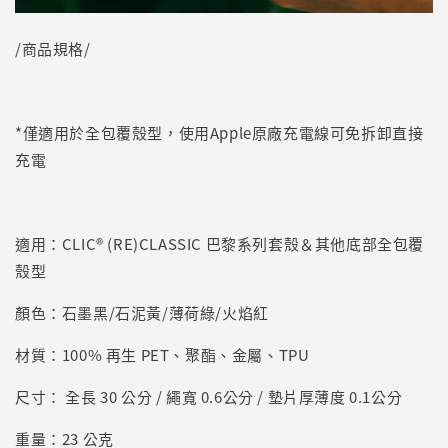
/商品規格/
*僅適用於全包覆殼型，使用Apple原廠充電線可免拆卸直接
充電
適用：CLIC® (RE)CLASSIC 巴黎系列套殼＆其他底部全包覆
殼型
顏色：石墨黑/石泥黃/薄荷綠/火焰紅
材質：100% 再生 PET、聚酯、金屬、TPU
尺寸： 全長 30 公分 / 繩寬 0.6公分 / 墊片厚薄度 0.1公分
重量：23 公克