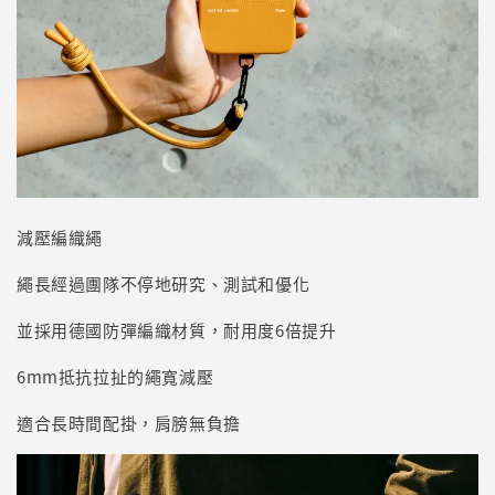
減壓編織繩
繩長經過團隊不停地研究、測試和優化
並採用德國防彈編織材質，耐用度6倍提升
6mm抵抗拉扯的繩寬減壓
適合長時間配掛，肩膀無負擔