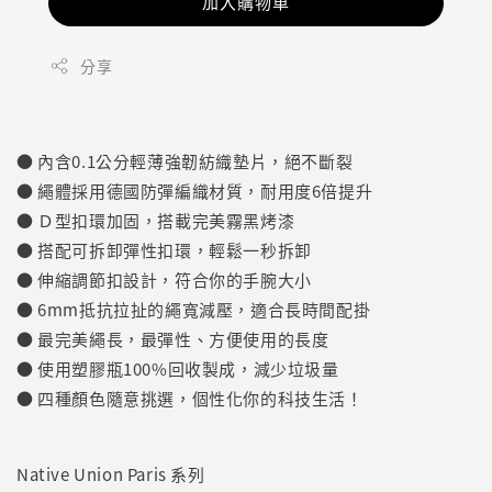
加入購物車
分享
● 內含0.1公分輕薄強韌紡織墊片，絕不斷裂
● 繩體採用德國防彈編織材質，耐用度6倍提升
● Ｄ型扣環加固，搭載完美霧黑烤漆
● 搭配可拆卸彈性扣環，輕鬆一秒拆卸
● 伸縮調節扣設計，符合你的手腕大小
● 6mm抵抗拉扯的繩寬減壓，適合長時間配掛
● 最完美繩長，最彈性、方便使用的長度
● 使用塑膠瓶100%回收製成，減少垃圾量
● 四種顏色隨意挑選，個性化你的科技生活！
Native Union Paris 系列