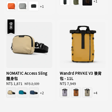
+1
price
+1
優惠
NOMATIC Access Sling
Wandrd PRVKE V3 後背
隨身包
包 - 11L
Sale
NT$ 1,871
Regular
Regular
NT$ 7,949
NT$ 2,339
price
price
price
+2
+4