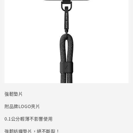
強韌墊片
附品牌LOGO夾片
0.1公分輕薄不影響使用
強韌紡織墊片，絕不斷裂！