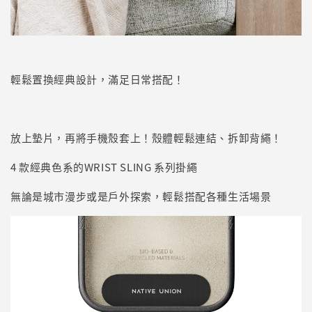
輕鬆置換經典設計，滿足日常搭配！
放上墊片，再將手機殼套上！殼體輕鬆連結、拆卸背繩！
4 款經典色系的WRIST SLING 系列掛繩
無論是城市漫步或是戶外探索，輕鬆搭配各種生活場景