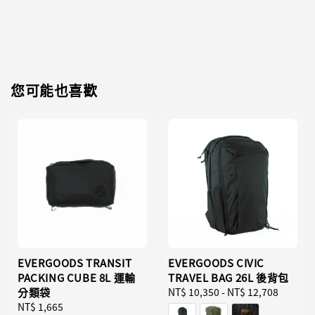
您可能也喜歡
EVERGOODS TRANSIT
EVERGOODS CIVIC
PACKING CUBE 8L 運輸
TRAVEL BAG 26L 後背包
分類袋
Regular
NT$ 10,350
-
NT$ 12,708
Regular
NT$ 1,665
price