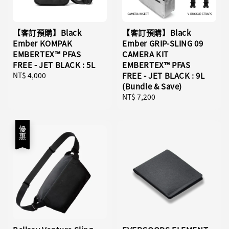
【客訂預購】Black
【客訂預購】Black
Ember KOMPAK
Ember GRIP-SLING 09
EMBERTEX™ PFAS
CAMERA KIT
FREE - JET BLACK : 5L
EMBERTEX™ PFAS
Regular
NT$ 4,000
FREE - JET BLACK : 9L
price
(Bundle & Save)
Regular
NT$ 7,200
price
優惠