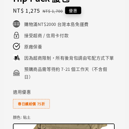
Sale
NT$ 1,275
Regular
優惠
NT$ 1,700
price
price
購物滿NT$2000 台灣本島免運費
接受超商 / 信用卡付款
原廠保養
因為超商限制，所有後背包請由宅配方式下單
預購商品需等待約 7-21 個工作天（不含假
日）
適用優惠
春日繽紛價 75折
顏色
: 粘土