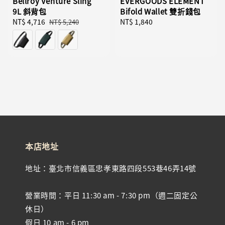
Bellroy Venture Sling
EVERGOODS ELEMENT
9L 斜背包
Bifold Wallet 雙折錢包
Sale
NT$ 4,716
Regular
Regular
NT$ 1,840
NT$ 5,240
price
price
price
本店地址
地址：臺北市信義區忠孝東路四段553巷46弄14號
營業時間：平日 11:30 am - 7:30 pm（週二固定公
休日）
假日 10 am - 6 pm