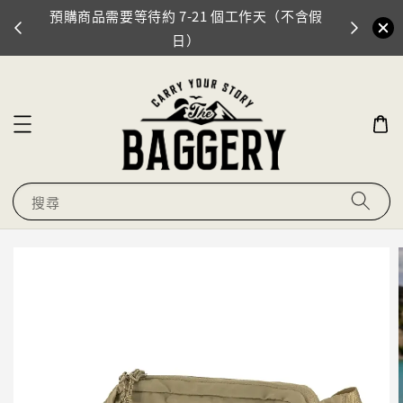
預購商品需要等待約 7-21 個工作天（不含假
門市地址
0
日）
搜尋