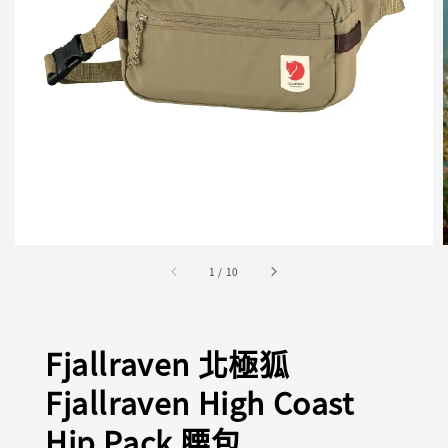
1
/
10
Fjallraven 北極狐
Fjallraven High Coast
Hip Pack 腰包