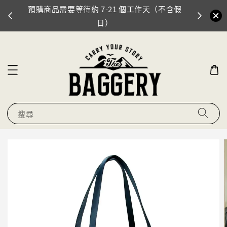
預購商品需要等待約 7-21 個工作天（不含假
門市地址
0
日）
搜尋