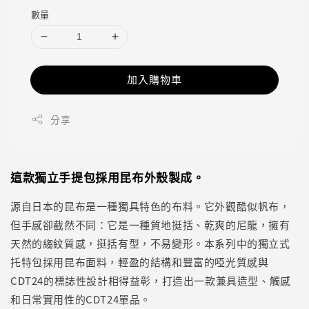
數量
加入購物車
分享
這款獨立手提包採用昆布外殼製成。
源自日本的昆布是一種獨具特色的布料。它外觀酷似帆布，
但手感卻截然不同：它是一種質地挺括、乾爽的尼龍，擁有
天然的縐紋質感，挺括有型，不易變形。本系列中的獨立式
托特包採用昆布面料，輕盈的結構和豐富的啞光質感與
CDT24的標誌性設計相得益彰，打造出一款兼具造型、觸感
和日常實用性的CDT24單品。