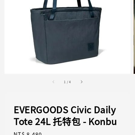
1
/
4
EVERGOODS Civic Daily
Tote 24L 托特包 - Konbu
Regular
NT$ 8,480