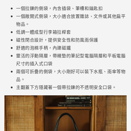
一個拉鍊的側袋，內含插袋、筆槽和鑰匙扣
一個敞開式側袋，大小適合放置雜誌、文件或其他扁平
物品。
低調一體成型行李箱拉桿套
磁性閉合設計，提供安全性和防風雨保護
舒適的泡棉手柄，內建磁鐵
靈活的浮動隔層，帶襯墊的筆記型電腦隔層和平板電腦
尺寸的插入式口袋
兩個可折疊的側袋，大小剛好可以裝下水瓶、雨傘等物
品。
主翻蓋下方隱藏著一個帶拉鍊的不透明安全口袋。