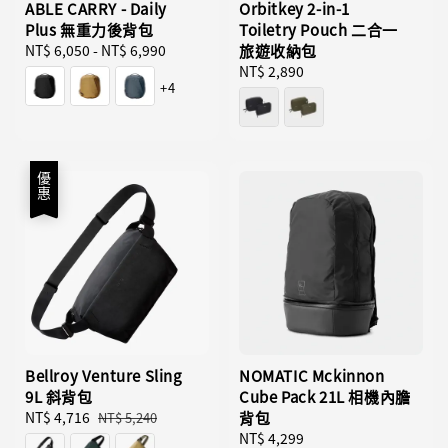
ABLE CARRY - Daily
Orbitkey 2-in-1
Plus 無重力後背包
Toiletry Pouch 二合一
Regular
NT$ 6,050
-
NT$ 6,990
旅遊收納包
price
Regular
NT$ 2,890
+4
price
優惠
Bellroy Venture Sling
NOMATIC Mckinnon
9L 斜背包
Cube Pack 21L 相機內膽
Sale
NT$ 4,716
Regular
背包
NT$ 5,240
price
price
Regular
NT$ 4,299