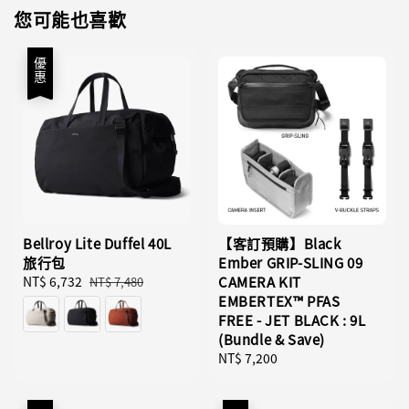
您可能也喜歡
優惠
Bellroy Lite Duffel 40L
【客訂預購】Black
旅行包
Ember GRIP-SLING 09
Sale
NT$ 6,732
Regular
CAMERA KIT
NT$ 7,480
price
price
EMBERTEX™ PFAS
FREE - JET BLACK : 9L
(Bundle & Save)
Regular
NT$ 7,200
price