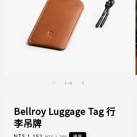
1
/
5
Bellroy Luggage Tag 行
李吊牌
Sale
NT$ 1,152
Regular
優惠
NT$ 1,280