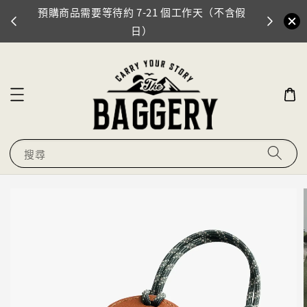
預購商品需要等待約 7-21 個工作天（不含假
門市地址
0
日）
搜尋