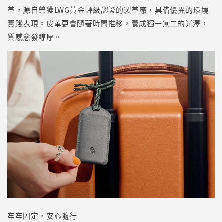
革，源自榮獲LWG黃金評級認證的製革廠，具備優異的環境
實踐表現。皮革更會隨著時間推移，養成獨一無二的光澤，
質感愈發醇厚。
牢牢固定，安心隨行