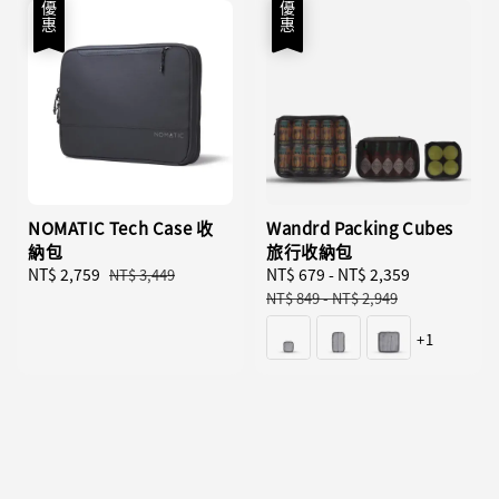
優惠
優惠
NOMATIC Tech Case 收
Wandrd Packing Cubes
納包
旅行收納包
Sale
NT$ 2,759
Regular
Sale
NT$ 679
-
NT$ 2,359
Regular
NT$ 3,449
price
price
price
price
NT$ 849
-
NT$ 2,949
+1