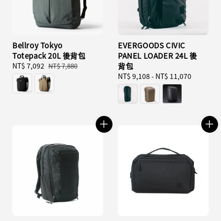
Bellroy Tokyo
EVERGOODS CIVIC
Totepack 20L 後背包
PANEL LOADER 24L 後
Sale
NT$ 7,092
Regular
背包
NT$ 7,880
price
price
Regular
NT$ 9,108
-
NT$ 11,070
price