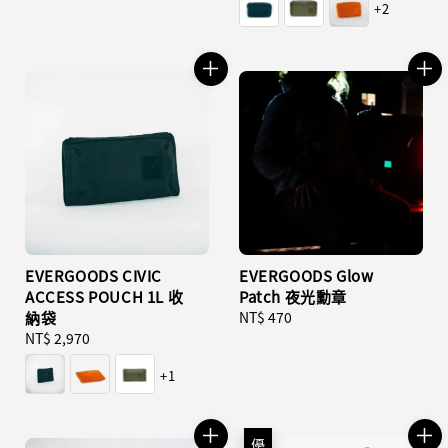
+2
EVERGOODS CIVIC
EVERGOODS Glow
ACCESS POUCH 1L 收
Patch 夜光勳章
納袋
Regular
NT$ 470
Regular
NT$ 2,970
price
price
+1