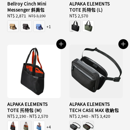
Bellroy Cinch Mini
ALPAKA ELEMENTS
Messenger 斜肩包
TOTE 托特包 (L)
Sale
NT$ 2,871
Regular
Regular
NT$ 2,570
NT$ 3,190
price
price
price
+1
ALPAKA ELEMENTS
ALPAKA ELEMENTS
TOTE 托特包 (M)
TECH CASE MAX 收納包
Regular
NT$ 2,190
-
NT$ 2,570
Regular
NT$ 2,940
-
NT$ 3,420
price
price
+4