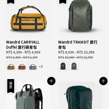
Wandrd CARRYALL
Wandrd TRANSIT 旅行
Duffel 旅行袋背包
背包
Sale
NT$ 4,399
-
NT$ 4,959
Regular
Sale
NT$ 8,039
-
NT$ 10,399
Regular
price
price
price
price
NT$ 5,499
-
NT$ 6,199
NT$ 10,049
-
NT$ 12,999
+3
優惠