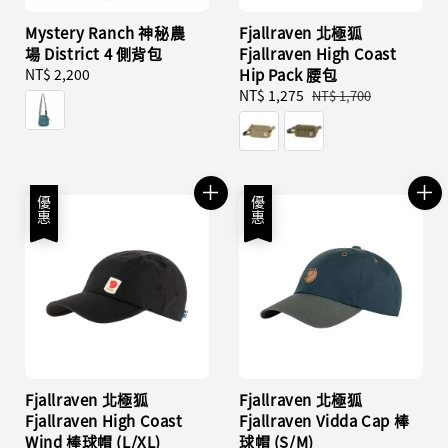
Mystery Ranch 神秘農
Fjallraven 北極狐
場 District 4 側背包
Fjallraven High Coast
Regular
NT$ 2,200
Hip Pack 腰包
price
Sale
NT$ 1,275
Regular
NT$ 1,700
price
price
優惠
優惠
Fjallraven 北極狐
Fjallraven 北極狐
Fjallraven High Coast
Fjallraven Vidda Cap 棒
Wind 棒球帽 (L/XL)
球帽 (S/M)