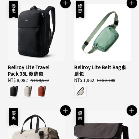
優惠
優惠
Bellroy Lite Travel
Bellroy Lite Belt Bag 斜
Pack 38L 後背包
肩包
Sale
NT$ 8,082
Regular
Sale
NT$ 1,962
Regular
NT$ 8,980
NT$ 2,180
price
price
price
price
優惠
優惠