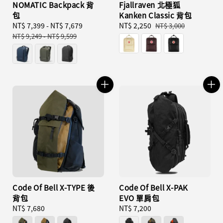
NOMATIC Backpack 背
Fjallraven 北極狐
包
Kanken Classic 背包
Sale
NT$ 7,399
-
NT$ 7,679
Regular
Sale
NT$ 2,250
Regular
NT$ 3,000
price
price
price
price
NT$ 9,249
-
NT$ 9,599
Code Of Bell X-TYPE 後
Code Of Bell X-PAK
背包
EVO 單肩包
Regular
NT$ 7,680
Regular
NT$ 7,200
price
price