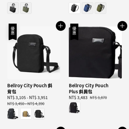
price
price
優惠
優惠
Bellroy City Pouch 斜
Bellroy City Pouch
背包
Plus 斜肩包
Sale
NT$ 3,105
-
NT$ 3,951
Regular
Sale
NT$ 3,483
Regular
NT$ 3,870
price
price
price
price
NT$ 3,450
-
NT$ 4,390