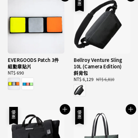
優惠
EVERGOODS Patch 3件
Bellroy Venture Sling
組勳章貼片
10L (Camera Edition)
Regular
NT$ 690
斜背包
price
Sale
NT$ 6,129
Regular
NT$ 6,810
price
price
優惠
優惠