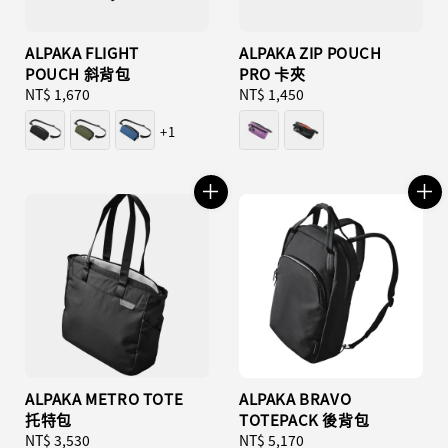
ALPAKA FLIGHT
ALPAKA ZIP POUCH
POUCH 斜背包
PRO 卡夾
Regular
NT$ 1,670
Regular
NT$ 1,450
price
price
+1
ALPAKA METRO TOTE
ALPAKA BRAVO
托特包
TOTEPACK 後背包
Regular
NT$ 3,530
Regular
NT$ 5,170