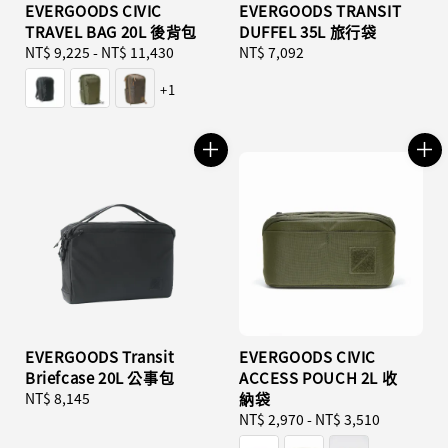
EVERGOODS CIVIC
EVERGOODS TRANSIT
TRAVEL BAG 20L 後背包
DUFFEL 35L 旅行袋
Regular
NT$ 9,225
-
NT$ 11,430
Regular
NT$ 7,092
price
price
+1
EVERGOODS Transit
EVERGOODS CIVIC
Briefcase 20L 公事包
ACCESS POUCH 2L 收
Regular
NT$ 8,145
納袋
price
Regular
NT$ 2,970
-
NT$ 3,510
price