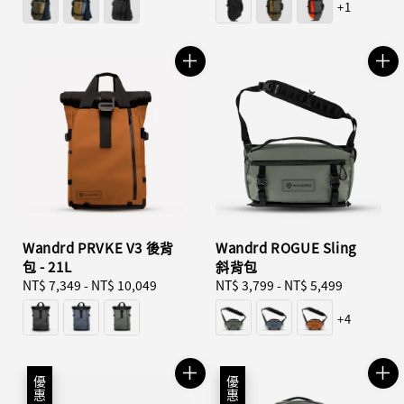
+1
Wandrd PRVKE V3 後背
Wandrd ROGUE Sling
包 - 21L
斜背包
Regular
NT$ 7,349
-
NT$ 10,049
Regular
NT$ 3,799
-
NT$ 5,499
price
price
+4
優惠
優惠