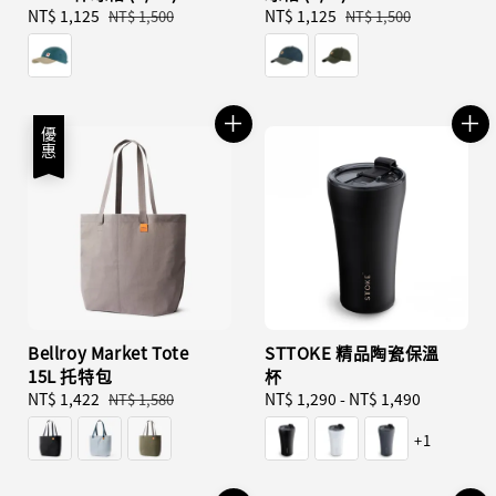
Sale
NT$ 1,125
Regular
Sale
NT$ 1,125
Regular
NT$ 1,500
NT$ 1,500
price
price
price
price
優惠
Bellroy Market Tote
STTOKE 精品陶瓷保溫
15L 托特包
杯
Sale
NT$ 1,422
Regular
Regular
NT$ 1,290
-
NT$ 1,490
NT$ 1,580
price
price
price
+1