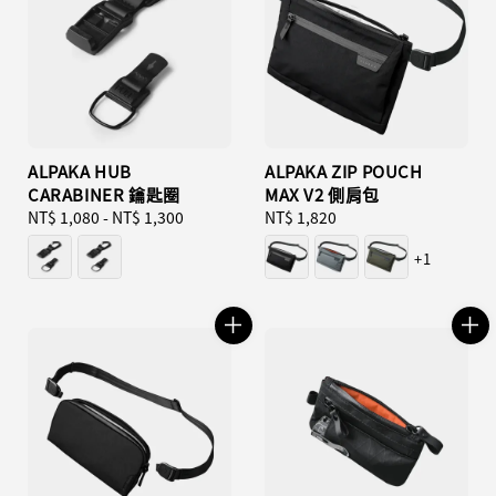
ALPAKA HUB
ALPAKA ZIP POUCH
CARABINER 鑰匙圈
MAX V2 側肩包
Regular
NT$ 1,080
-
NT$ 1,300
Regular
NT$ 1,820
price
price
+1