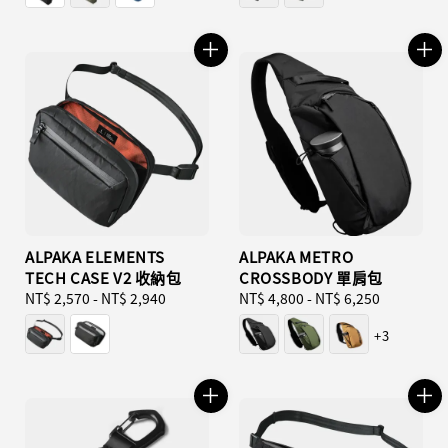
ALPAKA ELEMENTS
ALPAKA METRO
TECH CASE V2 收納包
CROSSBODY 單肩包
Regular
NT$ 2,570
-
NT$ 2,940
Regular
NT$ 4,800
-
NT$ 6,250
price
price
+3