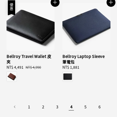
優惠
Bellroy Travel Wallet 皮
Bellroy Laptop Sleeve
夾
筆電包
Sale
NT$ 4,491
Regular
Regular
NT$ 1,881
NT$ 4,990
price
price
price
1
2
3
4
5
6