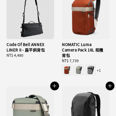
Code Of Bell ANNEX
NOMATIC Luma
LINER II - 扁平斜背包
Camera Pack 18L 相機
Regular
NT$ 4,480
背包
price
Regular
NT$ 7,739
price
+1