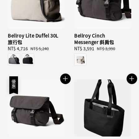
Bellroy Lite Duffel 30L
Bellroy Cinch
旅行包
Messenger 斜肩包
Sale
NT$ 4,716
Regular
Sale
NT$ 3,591
Regular
NT$ 5,240
NT$ 3,990
price
price
price
price
優惠