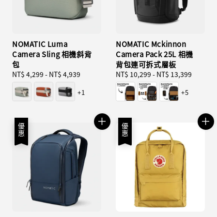
NOMATIC Luma
NOMATIC Mckinnon
Camera Sling 相機斜背
Camera Pack 25L 相機
包
背包連可拆式層板
Regular
NT$ 4,299
-
NT$ 4,939
Regular
NT$ 10,299
-
NT$ 13,399
price
price
+1
+5
優惠
優惠