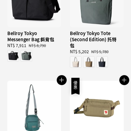
Bellroy Tokyo
Bellroy Tokyo Tote
Messenger Bag 斜背包
(Second Edition) 托特
Sale
NT$ 7,911
Regular
包
NT$ 8,790
price
price
Sale
NT$ 5,202
Regular
NT$ 5,780
price
price
優惠